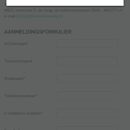
Voor informatie kunt u contact opnemen met onze teamleider
MBO, mevrouw D. de Jong, via telefoonnummer 0342 - 404777 of
e-mail
d.jong@demeerwaarde.nl
.
Inloggen
AANMELDINGSFORMULIER:
Achternaam*
Tussenvoegsel
Roepnaam*
Telefoonnummer*
E-mailadres student*