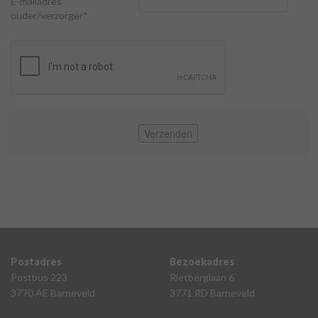
E-mailadres
ouder/verzorger*
Verzenden
Postadres
Bezoekadres
Postbus 223
Rietberglaan 6
3770 AE Barneveld
3771 RD Barneveld