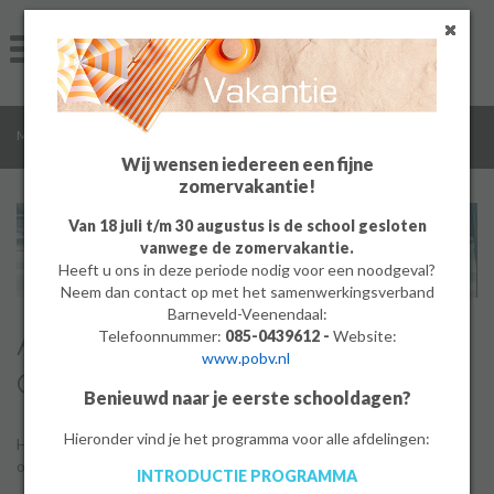
Home
Algemeen
/
/
/
MBO
Aanmelden
Aanmeldingsformulier BBL
Groep 8
Wij wensen iedereen een fijne
zomervakantie!
Ouders
Van 18 juli t/m 30 augustus is de school gesloten
vanwege de zomervakantie.
Leerlingen
Heeft u ons in deze periode nodig voor een noodgeval?
Neem dan contact op met het samenwerkingsverband
Werken bij
Barneveld-Veenendaal:
Aanmelden voor de BBL
Telefoonnummer:
085-0439612 -
Website:
www.pobv.nl
MBO
opleiding
Benieuwd naar je eerste schooldagen?
PrO
Hieronder vind je het programma voor alle afdelingen:
Hieronder vind je het aanmeldingsformulier voor de BBL-
opleidingen bij MBO locatie De Meerwaarde MBO in Barneveld.
INTRODUCTIE PROGRAMMA
Bedrijf