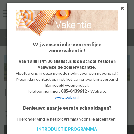
Home
Algemeen
/
/
Groep 8
Leerlingen aan het woord
Groep 8
Wij wensen iedereen een fijne
zomervakantie!
Ouders
Van 18 juli t/m 30 augustus is de school gesloten
vanwege de zomervakantie.
Leerlingen
Heeft u ons in deze periode nodig voor een noodgeval?
Neem dan contact op met het samenwerkingsverband
Werken bij
Barneveld-Veenendaal:
Leerlingen aan het woord
Telefoonnummer:
085-0439612 -
Website:
www.pobv.nl
MBO
Benieuwd naar je eerste schooldagen?
Onze leerlingen vertellen over hun ervaringen op De Meerwaarde.
PrO
Klik op de videos om hun verhalen te bekijken.
Hieronder vind je het programma voor alle afdelingen:
INTRODUCTIE PROGRAMMA
Bedrijf