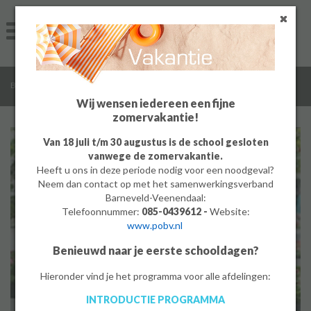
Home
Algemeen
/
Bedrijf
Groep 8
Wij wensen iedereen een fijne
zomervakantie!
Ouders
Van 18 juli t/m 30 augustus is de school gesloten
vanwege de zomervakantie.
Leerlingen
Heeft u ons in deze periode nodig voor een noodgeval?
Neem dan contact op met het samenwerkingsverband
Werken bij
Barneveld-Veenendaal:
Telefoonnummer:
085-0439612 -
Website:
www.pobv.nl
MBO
Benieuwd naar je eerste schooldagen?
PrO
Hieronder vind je het programma voor alle afdelingen:
BEDRIJF IN BEELD
INTRODUCTIE PROGRAMMA
Bedrijf
Samen sterk