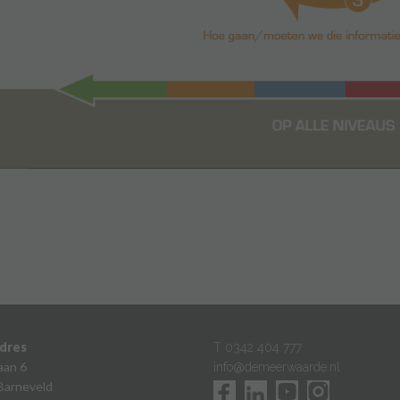
dres
T 0342 404 777
aan 6
info@demeerwaarde.nl
Barneveld