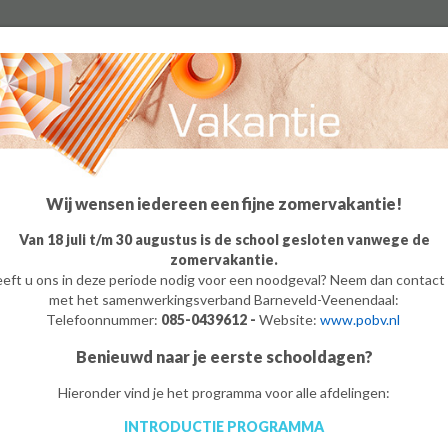
Algemeen
Groep 8
Ouders
Leerling
o
m
e
/
t
Wij wensen iedereen een fijne zomervakantie!
Van 18 juli t/m 30 augustus is de school gesloten vanwege de
zomervakantie.
eft u ons in deze periode nodig voor een noodgeval? Neem dan contact
met het samenwerkingsverband Barneveld-Veenendaal:
Telefoonnummer:
085-0439612 -
Website:
www.pobv.nl
Benieuwd naar je eerste schooldagen?
Hieronder vind je het programma voor alle afdelingen:
INTRODUCTIE PROGRAMMA