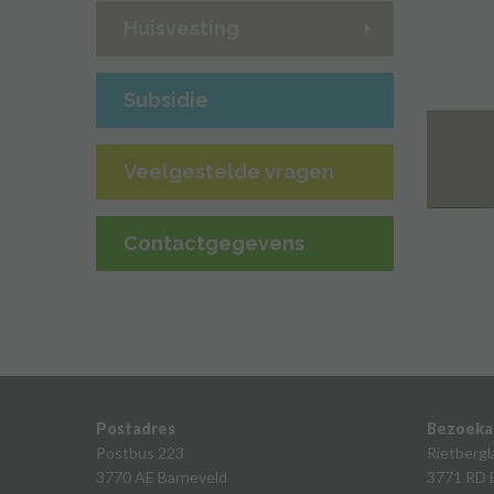
Huisvesting
Subsidie
Veelgestelde vragen
Contactgegevens
Postadres
Bezoeka
Postbus 223
Rietbergl
3770 AE Barneveld
3771 RD 