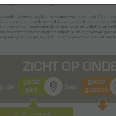
ht op onderwijs
eschrijft het begrip ‘kwaliteit’ als ‘de mate waarin iets goed is’. Dat maakt
dt door een ander mogelijk helemaal niet zo ervaren.. Daarom draait op
e voeren over wat goed onderwijs is, zodat we de ontwikkeling van leer
el van een (formatieve) dialogische aanpak. De dialoog over wat ‘goed ond
ie op een cyclische wijze gevoerd. Omdat we geloof hebben in elk talent