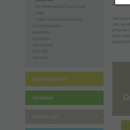
Zic
De Meerwaarde Draait Door
ANBI
Van Dale b
Talent op De Meerwaarde
ziet, wor
Schoolafspraken
gesprek t
Vakanties
moor midd
Lestijden
organisat
Jaarverslag
Ons ABC
Klachten
Jaarkalender
Actueel
Onderwijs