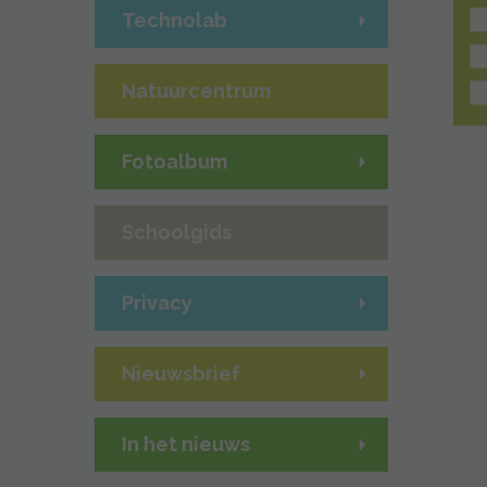
Technolab
Natuurcentrum
Fotoalbum
Schoolgids
Privacy
Nieuwsbrief
In het nieuws