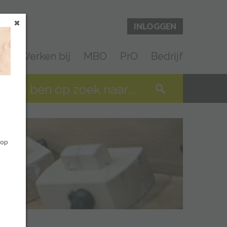
INLOGGEN
en
Werken bij
MBO
PrO
Bedrijf
 op