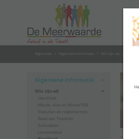
/
/
/
Algemeen
Algemene informatie
Wie zijn wij
Kwalitei
Algemene informatie
He
Wie zijn wij
Identiteit
Missie, visie en filosoVISIE
Statuten en reglementen
Raad van Toezicht
Schoolplan
Lessentabel
Kwaliteit