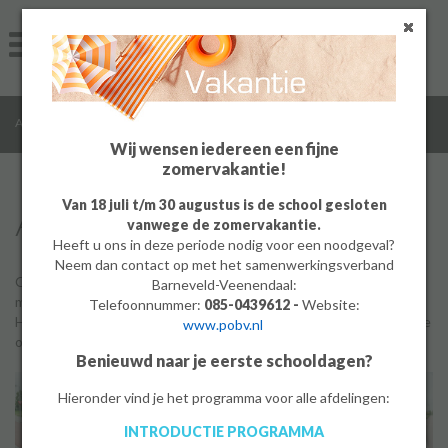
Home
Algemeen
/
/
/
Algemeen
Algemene informatie
Ons ABC
Groep 8
Wij wensen iedereen een fijne
zomervakantie!
Ouders
Van 18 juli t/m 30 augustus is de school gesloten
ABCDe Meerwaarde
vanwege de zomervakantie.
Leerlingen
Heeft u ons in deze periode nodig voor een noodgeval?
Neem dan contact op met het samenwerkingsverband
Werken bij
Op onze school kun je alle kanten op. Om je al snel wegwijs te
Barneveld-Veenendaal:
maken op onze school hebben we een handig overzicht gemaakt.
Telefoonnummer:
085-0439612 -
Website:
Hieronder staan in alfabetische volgorde alle belangrijke dingen die
www.pobv.nl
MBO
op onze school voorkomen.
Benieuwd naar je eerste schooldagen?
PrO
Hieronder vind je het programma voor alle afdelingen:
INTRODUCTIE PROGRAMMA
Bedrijf