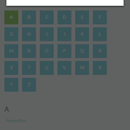
A
B
C
D
E
F
Inloggen
G
H
I
J
K
L
M
N
O
P
Q
R
S
T
U
V
W
X
Y
Z
A
Aanmelden