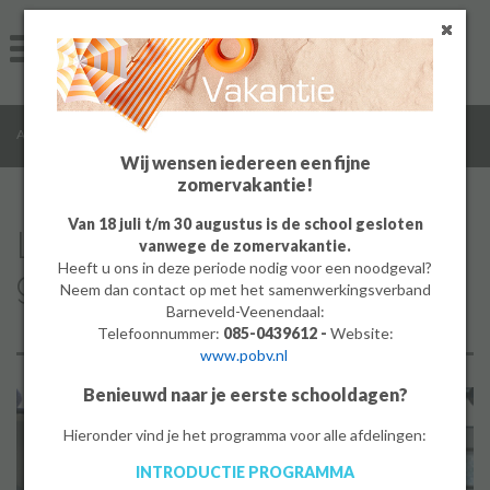
Home
Algemeen
/
/
/
Algemeen
Actueel
Levensecht leren in de garage van Pon Center
Groep 8
Wij wensen iedereen een fijne
zomervakantie!
Ouders
Van 18 juli t/m 30 augustus is de school gesloten
Levensecht leren in de
vanwege de zomervakantie.
Leerlingen
Heeft u ons in deze periode nodig voor een noodgeval?
garage van Pon Center
Neem dan contact op met het samenwerkingsverband
Werken bij
Barneveld-Veenendaal:
Telefoonnummer:
085-0439612 -
Website:
19-5-2026
www.pobv.nl
MBO
Benieuwd naar je eerste schooldagen?
PrO
Hieronder vind je het programma voor alle afdelingen:
INTRODUCTIE PROGRAMMA
Bedrijf