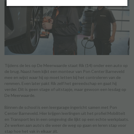
Inloggen
Tijdens de les op De Meerwaarde staat Rik (14) onder een auto op
de brug. Naast hem kijkt een monteur van Pon Center Barneveld
mee en wijst waar hij op moet letten bij het controleren van de
remmen. Even later pakt Rik zelf het gereedschap en gaat hij
verder. Dit is geen stage of uitstapje, maar gewoon een lesdag op
De Meerwaarde.
Binnen de school is een leergarage ingericht samen met Pon
Center Barneveld. Hier krijgen leerlingen uit het profiel Mobiliteit
en Transport les in een omgeving die lijkt op een echte werkplaats.
Ze werken aan auto’s die weer de weg op gaan en leren stap voor
stap hoe het vak in elkaar zit.