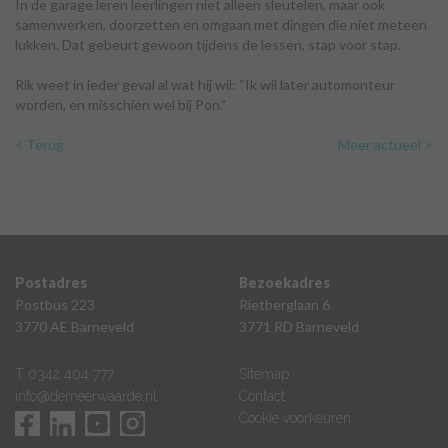
In de garage leren leerlingen niet alleen sleutelen, maar ook
samenwerken, doorzetten en omgaan met dingen die niet meteen
lukken. Dat gebeurt gewoon tijdens de lessen, stap voor stap.
Rik weet in ieder geval al wat hij wil: “Ik wil later automonteur
worden, en misschien wel bij Pon.”
< Terug
Meer actueel >
Postadres
Bezoekadres
Postbus 223
Rietberglaan 6
3770 AE Barneveld
3771 RD Barneveld
T 0342 404 777
Sitemap
info@demeerwaarde.nl
Contact
Cookie voorkeuren