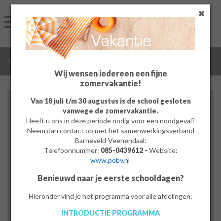
Home
Algemeen
/
Groep 8
Groep 8
Wij wensen iedereen een fijne
zomervakantie!
Ouders
Van 18 juli t/m 30 augustus is de school gesloten
vanwege de zomervakantie.
Leerlingen
Heeft u ons in deze periode nodig voor een noodgeval?
Neem dan contact op met het samenwerkingsverband
Werken bij
Barneveld-Veenendaal:
Telefoonnummer:
085-0439612 -
Website:
www.pobv.nl
MBO
Benieuwd naar je eerste schooldagen?
PrO
Hieronder vind je het programma voor alle afdelingen:
DE MEERWAARDE
INTRODUCTIE PROGRAMMA
Bedrijf
bij nacht